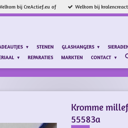
elkom bij CreActief.eu of
Welkom bij kralencreacti
ADEAUTJES
STENEN
GLASHANGERS
SIERADE
ERIAAL
REPARATIES
MARKTEN
CONTACT
Kromme millef
55583a