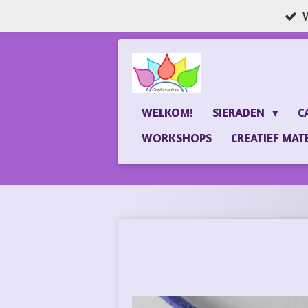
W
Ga
direct
naar
de
hoofdinhoud
WELKOM!
SIERADEN
C
WORKSHOPS
CREATIEF MAT