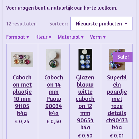
Voor vragen bent u natuurlijk van harte welkom.
12 resultaten
Sorteer:
Formaat
▾
Kleur
▾
Materiaal
▾
Vorm
▾
Sale!
Caboch
Caboch
Glazen
Superkl
on met
on 14
blauw
ein
plaatje
mm
witte
paardje
10 mm
Pauw
caboch
met
91105
90034
on 12
roze
k4a
k4a
mm
details
90654
cb90473
€ 0,25
€ 0,50
k4a
k4a
€ 0,50
€ 0,01