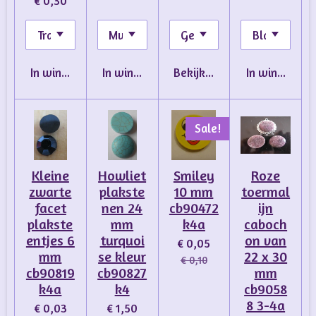
€ 0,30
In winkelwagen
In winkelwagen
Bekijk details
In winkelwa
Sale!
Kleine
Howliet
Smiley
Roze
zwarte
plakste
10 mm
toermal
facet
nen 24
cb90472
ijn
plakste
mm
k4a
caboch
entjes 6
turquoi
on van
€ 0,05
mm
se kleur
22 x 30
€ 0,10
cb90819
cb90827
mm
k4a
k4
cb9058
8 3-4a
€ 0,03
€ 1,50