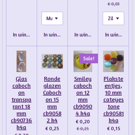
€ 0,03
In winkelwagen
In winkelwagen
In winkelwagen
In winkelwa
Sale!
Glas
Ronde
Smiley
Plakste
caboch
glazen
caboch
entjes,
on
Caboch
on 12
10 mm
transpa
on 15
mm
cateyes
rant 18
mm
cb9090
tone
mm
cb9058
4 k4a
cb90581
cb90736
2 k4
k4a
€ 0,20
k4a
€ 0,25
€ 0,15
€ 0,25