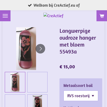
Welkom bij CreActief.eu of
Ga
direct
naar
de
Langwerpige
hoofdinhoud
oudroze hanger
met bloem
55493a
€ 15,00
Metaalsoort bail