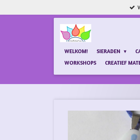
W
Ga
direct
naar
de
hoofdinhoud
WELKOM!
SIERADEN
C
WORKSHOPS
CREATIEF MAT