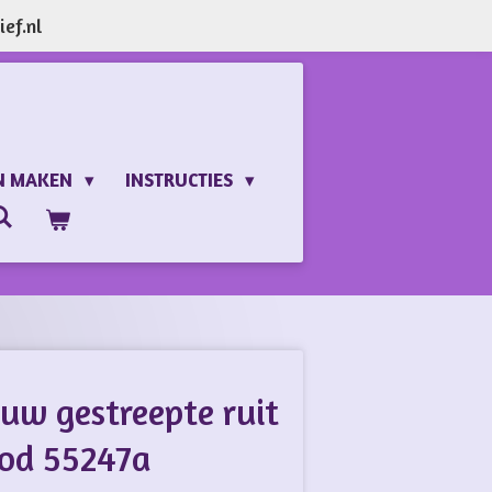
ef.nl
N MAKEN
INSTRUCTIES
uw gestreepte ruit
ood 55247a