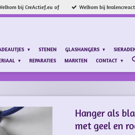
elkom bij CreActief.eu of
Welkom bij kralencreacti
ADEAUTJES
STENEN
GLASHANGERS
SIERADE
ERIAAL
REPARATIES
MARKTEN
CONTACT
Hanger als bla
met geel en r