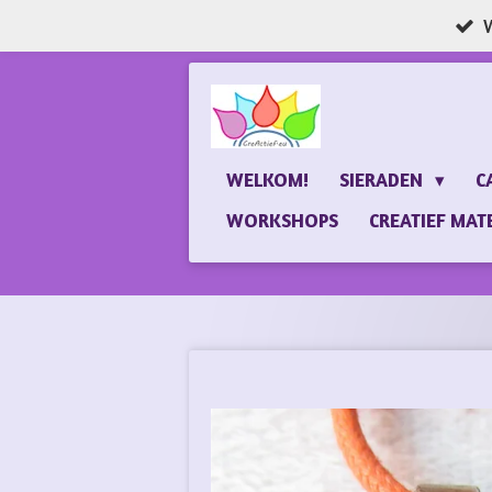
W
Ga
direct
naar
de
hoofdinhoud
WELKOM!
SIERADEN
C
WORKSHOPS
CREATIEF MAT