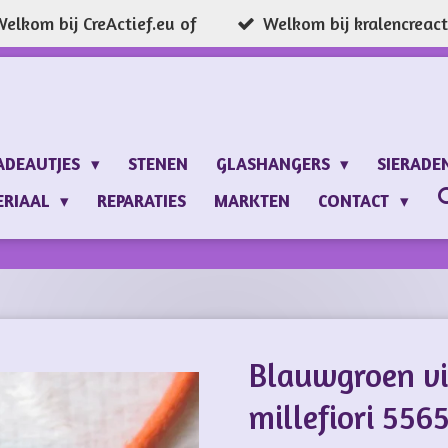
elkom bij CreActief.eu of
Welkom bij kralencreacti
ADEAUTJES
STENEN
GLASHANGERS
SIERADE
ERIAAL
REPARATIES
MARKTEN
CONTACT
Blauwgroen vi
millefiori 556