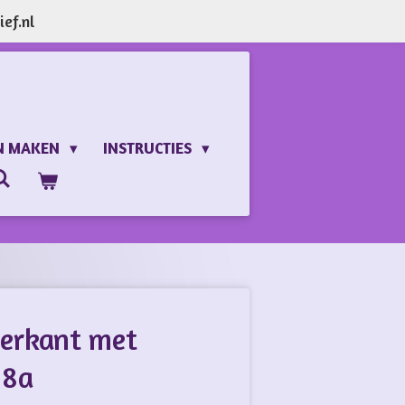
ef.nl
N MAKEN
INSTRUCTIES
erkant met
58a