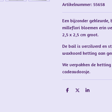
Artikelnummer:
55658
Een bijzonder gekleurde,
milleflori bloemen erin v
2,5 x 2,5 cm groot.
De bail is verzilverd en s
waxkoord ketting aan g
We verpakken de ketting 
cadeaudoosje.
D
D
S
e
e
h
l
e
a
e
l
r
n
e