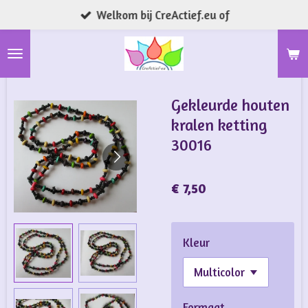
Welkom bij CreActief.eu of
Ga
direct
naar
de
hoofdinhoud
Gekleurde houten
kralen ketting
30016
€ 7,50
Kleur
Formaat