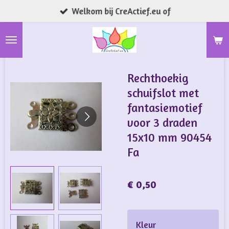
Welkom bij CreActief.eu of
Ga
direct
naar
de
hoofdinhoud
Rechthoekig
schuifslot met
fantasiemotief
voor 3 draden
15x10 mm 90454
Fa
€ 0,50
Kleur