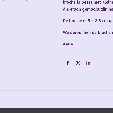
broche is bezet met klein
die eraan gemaakt zijn he
De broche is 5 x 2,5 cm g
We verpakken de broche 
44041
D
D
S
e
e
h
l
e
a
e
l
r
n
e