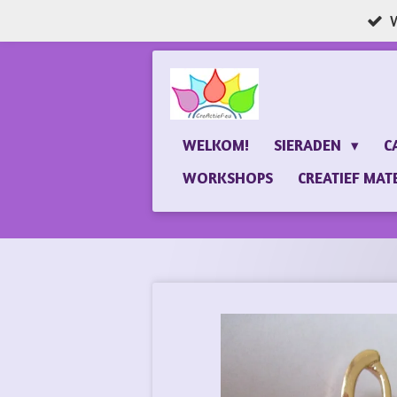
W
Ga
direct
naar
de
hoofdinhoud
WELKOM!
SIERADEN
C
WORKSHOPS
CREATIEF MAT