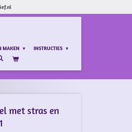
ef.nl
N MAKEN
INSTRUCTIES
el met stras en
1