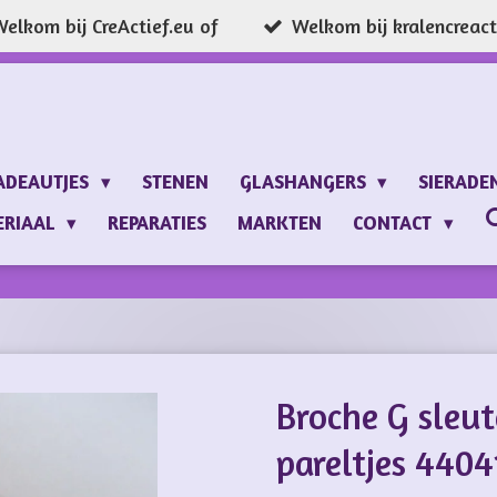
elkom bij CreActief.eu of
Welkom bij kralencreacti
ADEAUTJES
STENEN
GLASHANGERS
SIERADE
ERIAAL
REPARATIES
MARKTEN
CONTACT
Broche G sleut
pareltjes 4404