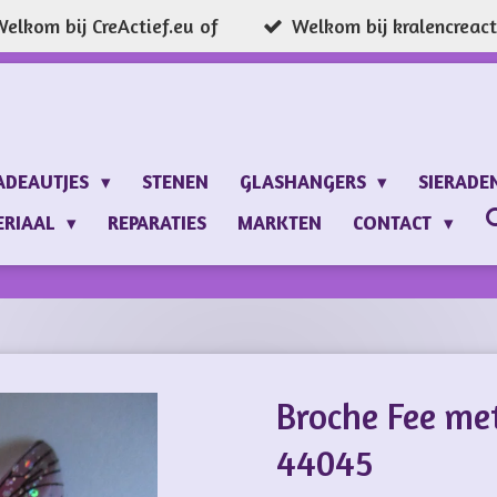
elkom bij CreActief.eu of
Welkom bij kralencreacti
ADEAUTJES
STENEN
GLASHANGERS
SIERADE
ERIAAL
REPARATIES
MARKTEN
CONTACT
Broche Fee met
44045