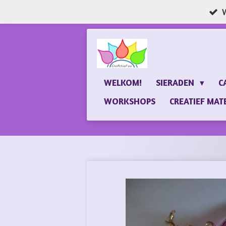
W
Ga
direct
naar
de
hoofdinhoud
WELKOM!
SIERADEN
C
WORKSHOPS
CREATIEF MAT