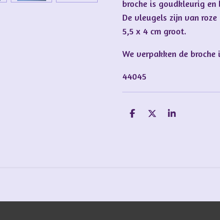
broche is goudkleurig en 
De vleugels zijn van roze
5,5 x 4 cm groot.
We verpakken de broche 
44045
D
D
S
e
e
h
l
e
a
e
l
r
n
e