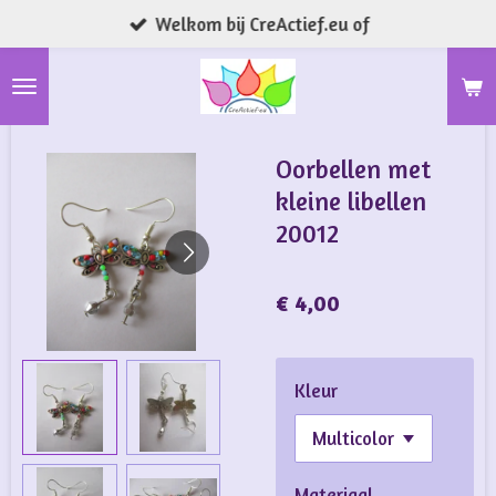
Welkom bij CreActief.eu of
Ga
direct
naar
de
hoofdinhoud
Oorbellen met
kleine libellen
20012
€ 4,00
Kleur
Materiaal