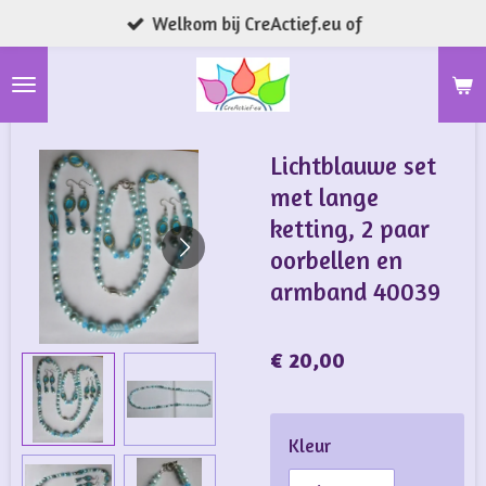
Welkom bij CreActief.eu of
Ga
direct
naar
de
hoofdinhoud
Lichtblauwe set
met lange
ketting, 2 paar
oorbellen en
armband 40039
€ 20,00
Kleur