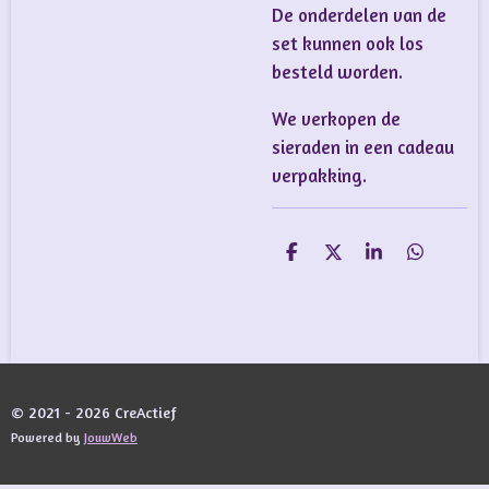
De onderdelen van de
set kunnen ook los
besteld worden.
We verkopen de
sieraden in een cadeau
verpakking.
D
D
S
D
e
e
h
e
l
e
a
l
e
l
r
e
n
e
n
© 2021 - 2026 CreActief
Powered by
JouwWeb