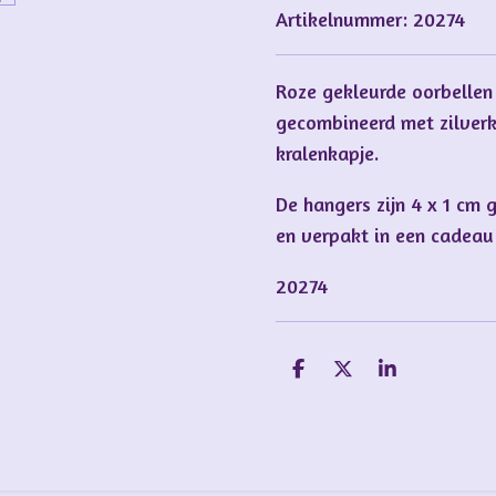
Artikelnummer:
20274
Roze gekleurde oorbellen
gecombineerd met zilverk
kralenkapje.
De hangers zijn 4 x 1 cm 
en verpakt in een cadeau
20274
D
D
S
e
e
h
l
e
a
e
l
r
n
e