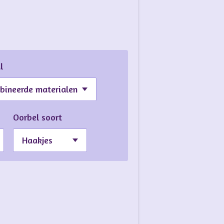
l
Oorbel soort