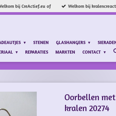
elkom bij CreActief.eu of
Welkom bij kralencreacti
ADEAUTJES
STENEN
GLASHANGERS
SIERADE
ERIAAL
REPARATIES
MARKTEN
CONTACT
Oorbellen met
kralen 20274