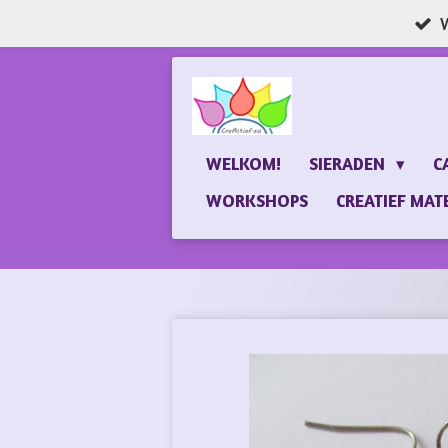
W
Ga
direct
naar
de
hoofdinhoud
WELKOM!
SIERADEN
C
WORKSHOPS
CREATIEF MAT