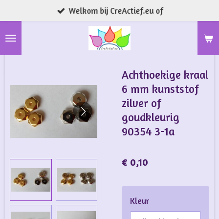
Welkom bij CreActief.eu of
Ga
direct
naar
de
hoofdinhoud
Achthoekige kraal
6 mm kunststof
zilver of
goudkleurig
90354 3-1a
€ 0,10
Kleur