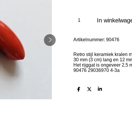
In winkelwag
Artikelnummer:
90476
Retro stijl keramiek kralen
30 mm (3 cm) lang en 12 m
Het rijggat is ongeveer 2,5
90476 29036970 4-3a
D
D
S
e
e
h
l
e
a
e
l
r
n
e