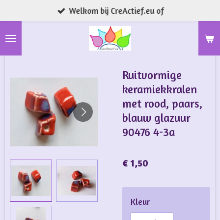
Welkom bij CreActief.eu of
Ga
direct
naar
de
hoofdinhoud
Ruitvormige
keramiekkralen
met rood, paars,
blauw glazuur
90476 4-3a
€ 1,50
Kleur