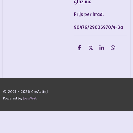
glazuur.
Prijs per kraal
90476/29036970/4-3a
D
D
S
D
e
e
h
e
l
e
a
l
e
l
r
e
n
e
n
© 2021 - 2026 CreActief
Powered by
JouwWeb