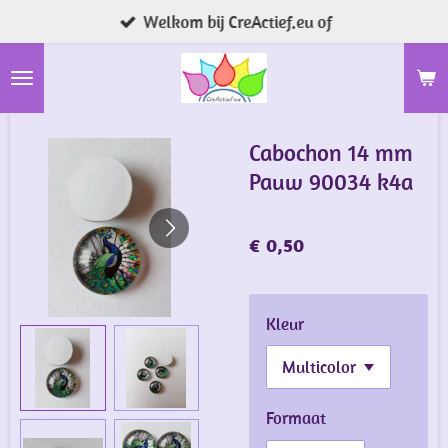
Welkom bij CreActief.eu of
Ga
direct
naar
de
hoofdinhoud
Cabochon 14 mm
Pauw 90034 k4a
€ 0,50
Kleur
Formaat