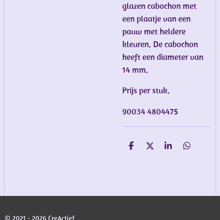
glazen cabochon met
een plaatje van een
pauw met heldere
kleuren. De cabochon
heeft een diameter van
14 mm.
Prijs per stuk.
90034 4804475
D
D
S
D
e
e
h
e
l
e
a
l
e
l
r
e
n
e
n
© 2021 - 2026 CreActief