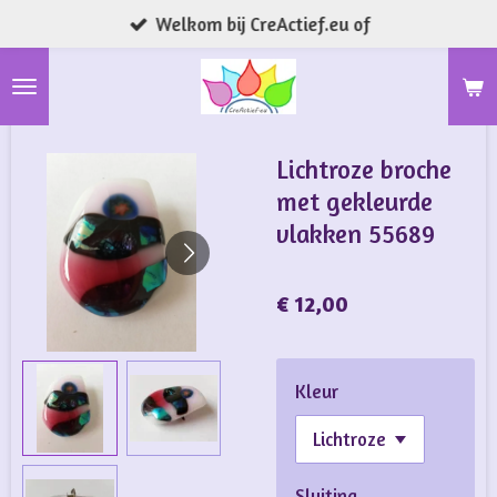
Welkom bij CreActief.eu of
Ga
direct
naar
de
hoofdinhoud
Lichtroze broche
met gekleurde
vlakken 55689
€ 12,00
Kleur
Sluiting