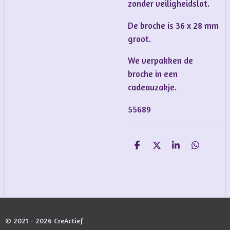
zonder veiligheidslot.
De broche is 36 x 28 mm
groot.
We verpakken de
broche in een
cadeauzakje.
55689
D
D
S
D
e
e
h
e
l
e
a
l
e
l
r
e
n
e
n
© 2021 - 2026 CreActief