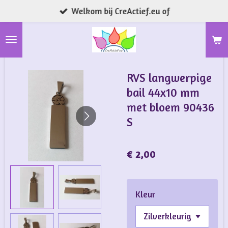
Welkom bij CreActief.eu of
Ga
direct
naar
de
hoofdinhoud
RVS langwerpige
bail 44x10 mm
met bloem 90436
S
€ 2,00
Kleur