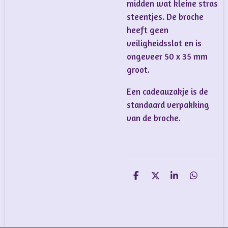
midden wat kleine stras
steentjes. De broche
heeft geen
veiligheidsslot en is
ongeveer 50 x 35 mm
groot.
Een cadeauzakje is de
standaard verpakking
van de broche.
D
D
S
D
e
e
h
e
l
e
a
l
e
l
r
e
n
e
n