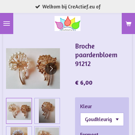
Welkom bij CreActief.eu of
Ga
direct
naar
de
hoofdinhoud
Broche
paardenbloem
91212
€ 6,00
Kleur
Formaat