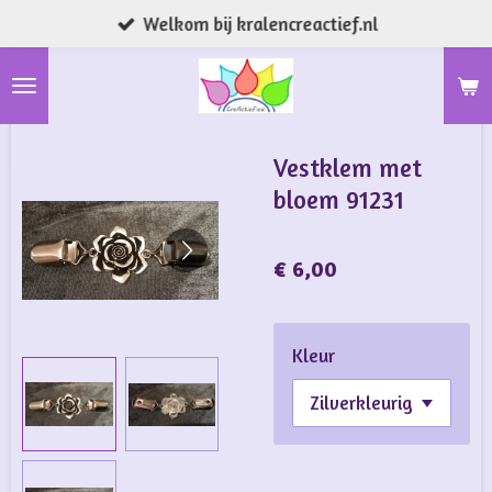
Welkom bij kralencreactief.nl
Ga
direct
naar
de
hoofdinhoud
Vestklem met
bloem 91231
€ 6,00
Kleur