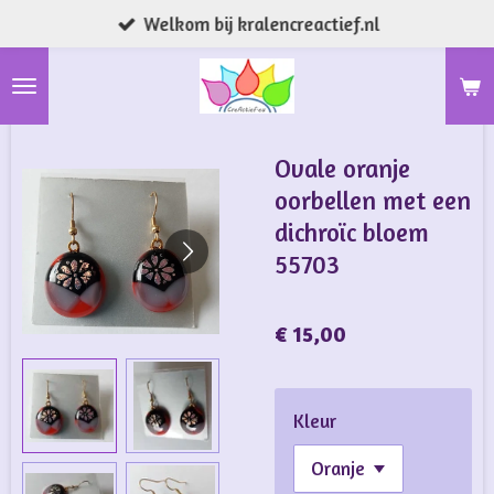
Welkom bij kralencreactief.nl
Ga
direct
naar
de
hoofdinhoud
Ovale oranje
oorbellen met een
dichroïc bloem
55703
€ 15,00
Kleur