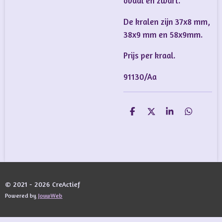
ovaal en zwart.
De kralen zijn 37x8 mm,
38x9 mm en 58x9mm.
Prijs per kraal.
91130/Aa
D
D
S
D
e
e
h
e
l
e
a
l
e
l
r
e
n
e
n
© 2021 - 2026 CreActief
Powered by
JouwWeb