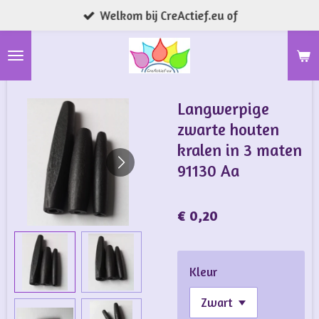
Welkom bij CreActief.eu of
Ga
direct
naar
de
hoofdinhoud
Langwerpige
zwarte houten
kralen in 3 maten
91130 Aa
€ 0,20
Kleur