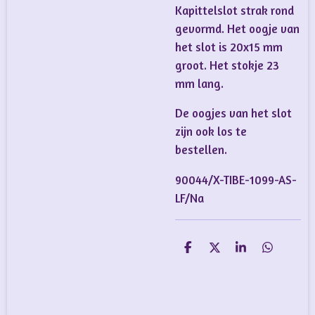
Kapittelslot strak rond
gevormd. Het oogje van
het slot is 20x15 mm
groot. Het stokje 23
mm lang.
De oogjes van het slot
zijn ook los te
bestellen.
90044/X-TIBE-1099-AS-
LF/Na
D
D
S
D
e
e
h
e
l
e
a
l
e
l
r
e
n
e
n