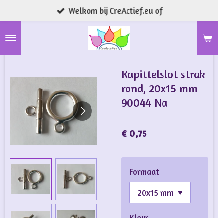
Welkom bij CreActief.eu of
Ga
direct
naar
de
hoofdinhoud
Kapittelslot strak
rond, 20x15 mm
90044 Na
€ 0,75
Formaat
Kleur