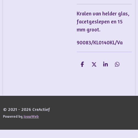
Kralen van helder glas,
facetgeslepen en 15
mm groot.
90083/KL0140KL/Va
D
D
S
D
e
e
h
e
l
e
a
l
e
l
r
e
n
e
n
© 2021 - 2026 CreActief
Powered by
JouwWeb