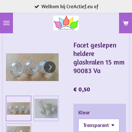
Welkom bij CreActief.eu of
Ga
direct
naar
de
hoofdinhoud
Facet geslepen
heldere
glaskralen 15 mm
90083 Va
€ 0,50
Kleur