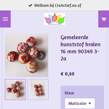
Welkom bij CreActief.eu of
Ga
direct
naar
de
hoofdinhoud
Gemeleerde
kunststof kralen
16 mm 90349 3-
2a
€ 0,30
Kleur