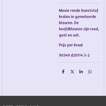
Mooie ronde kunststof
kralen in gemeleerde
kleuren. De
hoofdkleuren zijn rood,
geel en wit.
Prijs per kraal
90349 d20114 3-2
D
D
S
D
e
e
h
e
l
e
a
l
e
l
r
e
n
e
n