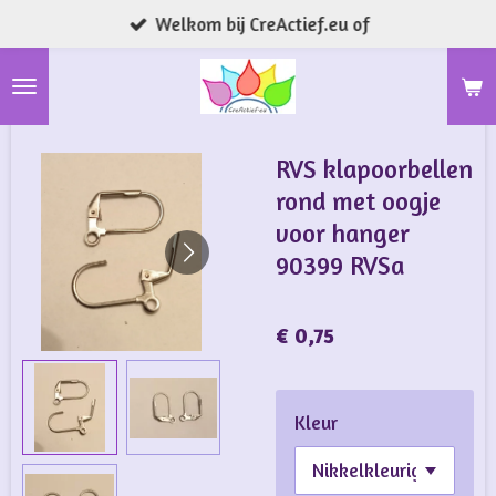
Welkom bij CreActief.eu of
Ga
direct
naar
de
hoofdinhoud
RVS klapoorbellen
rond met oogje
voor hanger
90399 RVSa
€ 0,75
Kleur