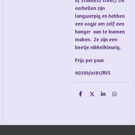
of stainless steel). De
oorbellen zijn
langwerpig en hebben
een oogje om zelf een
hanger aan te kunnen
maken. Ze zijn een
beetje nikkelkleurig.
Prijs per paar.
90399/a181/RVS
D
D
S
D
e
e
h
e
l
e
a
l
e
l
r
e
n
e
n