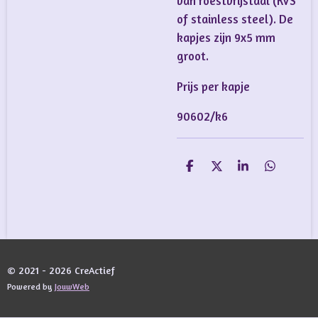
van roestvrijstaal (RVS
of stainless steel). De
kapjes zijn 9x5 mm
groot.
Prijs per kapje
90602/k6
D
D
S
D
e
e
h
e
l
e
a
l
e
l
r
e
n
e
n
© 2021 - 2026 CreActief
Powered by
JouwWeb