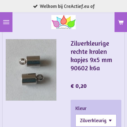
Welkom bij CreActief.eu of
Ga
direct
naar
de
hoofdinhoud
Zilverkleurige
rechte kralen
kapjes 9x5 mm
90602 k6a
€ 0,20
Kleur