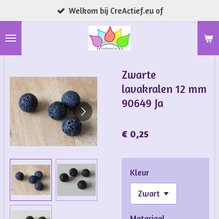
Welkom bij CreActief.eu of
Ga
direct
naar
de
hoofdinhoud
Zwarte
lavakralen 12 mm
90649 Ja
€ 0,25
Kleur
Materiaal