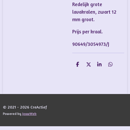
Redelijk grote
lavakralen, zwart 12
mm groot.
Prijs per kraal.
90649/3054973/J
D
D
S
D
e
e
h
e
l
e
a
l
e
l
r
e
n
e
n
© 2021 - 2026 CreActief
Powered by
JouwWeb