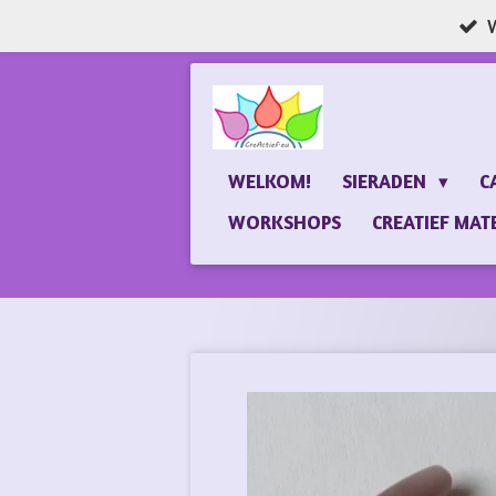
W
Ga
direct
naar
de
hoofdinhoud
WELKOM!
SIERADEN
C
WORKSHOPS
CREATIEF MAT