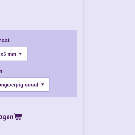
maat
m
wagen