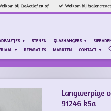
elkom bij CreActief.eu of
Welkom bij kralencreacti
ADEAUTJES
STENEN
GLASHANGERS
SIERADE
ERIAAL
REPARATIES
MARKTEN
CONTACT
Langwerpige o
91246 k5a