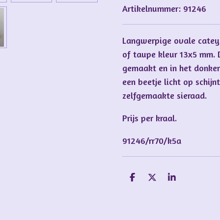
Artikelnummer:
91246
Langwerpige ovale cateye
of taupe kleur 13x5 mm. D
gemaakt en in het donker l
een beetje licht op schijn
zelfgemaakte sieraad.
Prijs per kraal.
91246/rr70/k5a
D
D
S
e
e
h
l
e
a
e
l
r
n
e