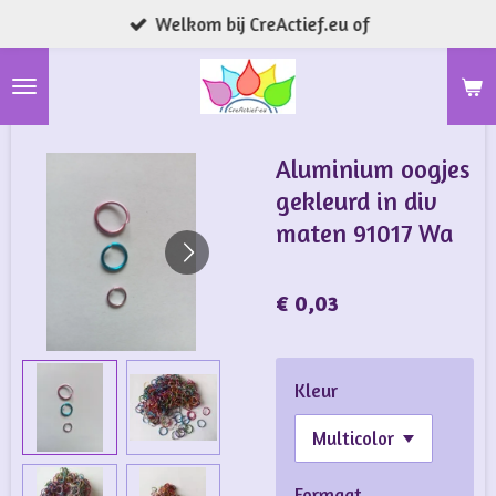
Welkom bij CreActief.eu of
Ga
direct
naar
de
hoofdinhoud
Aluminium oogjes
gekleurd in div
maten 91017 Wa
€ 0,03
Kleur
Formaat