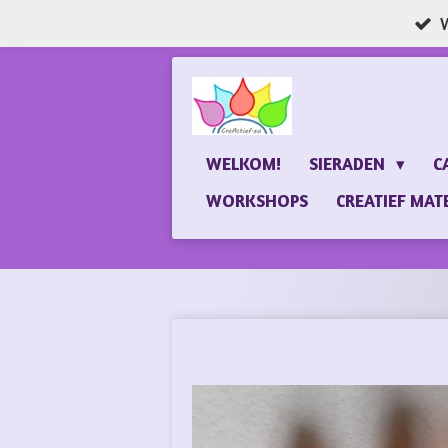
W
Ga
direct
naar
de
hoofdinhoud
WELKOM!
SIERADEN
C
WORKSHOPS
CREATIEF MAT