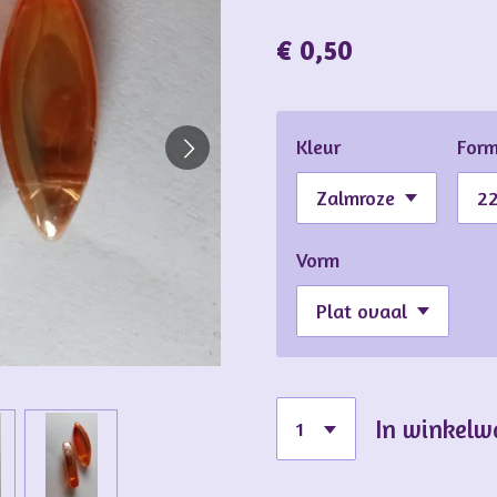
€ 0,50
Kleur
For
Vorm
In winkel