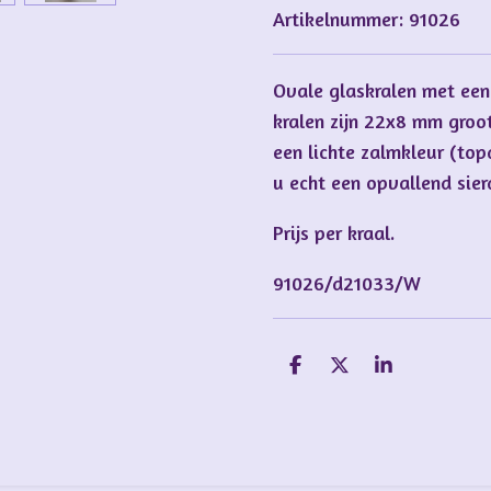
Artikelnummer:
91026
Ovale glaskralen met een 
kralen zijn 22x8 mm groo
een lichte zalmkleur (to
u echt een opvallend sie
Prijs per kraal.
91026/d21033/W
D
D
S
e
e
h
l
e
a
e
l
r
n
e