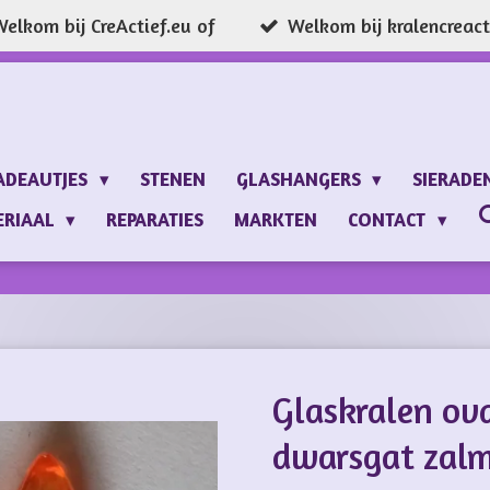
elkom bij CreActief.eu of
Welkom bij kralencreacti
ADEAUTJES
STENEN
GLASHANGERS
SIERADE
ERIAAL
REPARATIES
MARKTEN
CONTACT
Glaskralen ov
dwarsgat zal