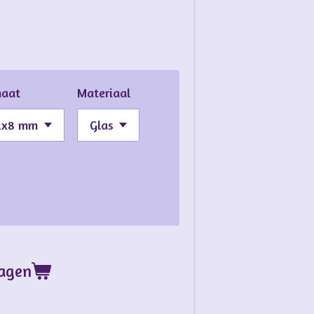
maat
Materiaal
wagen