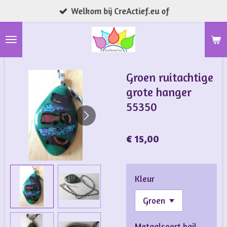
Welkom bij CreActief.eu of
Ga
direct
naar
de
hoofdinhoud
Groen ruitachtige
grote hanger
55350
€ 15,00
Kleur
Metaalsoort bail