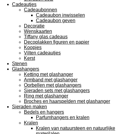
Cadeautjes
Cadeaubonnen
Cadeaubon inwisselen
Cadeaubon geven
Decoratie
Wenskaarten
Tiffany glas cadeaus
Decoplakken figuren en papier
Koopjes
Vilten cadeautjes
Kerst
Stenen
Glashangers
Ketting met glashanger
Armband met glashanger
Oorbellen met glashangers
Sieraden sets met glashangers
Ring met glashanger
Broches en haarspelden met glashanger
Sieraden maken
Bedels en hangers
Parfumhangers en kralen
Kralen
Kralen van natuursteen en natuurlijke
materilalen