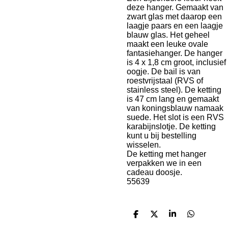
deze hanger. Gemaakt van
zwart glas met daarop een
laagje paars en een laagje
blauw glas. Het geheel
maakt een leuke ovale
fantasiehanger. De hanger
is 4 x 1,8 cm groot, inclusief
oogje. De bail is van
roestvrijstaal (RVS of
stainless steel). De ketting
is 47 cm lang en gemaakt
van koningsblauw namaak
suede. Het slot is een RVS
karabijnslotje. De ketting
kunt u bij bestelling
wisselen.
De ketting met hanger
verpakken we in een
cadeau doosje.
55639
D
D
S
D
e
e
h
e