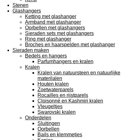
Stenen
Glashangers
Ketting met glashanger
Armband met glashanger
Oorbellen met glashangers
Sieraden sets met glashangers
Ring met glashanger
Broches en haarspelden met glashanger
Sieraden maken
Bedels en hangers
Parfumhangers en kralen
Kralen
Kralen van natuursteen en natuurlijke
materilalen
Houten kralen
Zoetwaterparels
Rocailles en rijstparels
Cloisonné en Kashmiri kralen
Vleugeltjes
Swarovski kralen
Onderdelen
Sluitingen
Oorbellen
Bails en klemmetjes