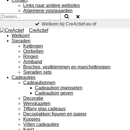
Contact
Links naar andere websites
Algemene voorwaarden
Welkom bij CreActief.eu of
CreActief
Welkom!
Sieraden
Kettingen
Oorbellen
Ringen
Armband
Broches, vestklemmen en manchetknopen
Sieraden sets
Cadeautjes
Cadeaubonnen
Cadeaubon inwisselen
Cadeaubon geven
Decoratie
Wenskaarten
Tiffany glas cadeaus
Decoplakken figuren en papier
Koopjes
Vilten cadeautjes
Kerst