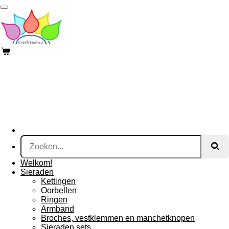
Ga
direct
naar
de
hoofdinhoud
Welkom!
Sieraden
Kettingen
Oorbellen
Ringen
Armband
Broches, vestklemmen en manchetknopen
Sieraden sets