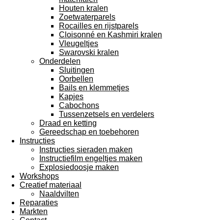
Houten kralen
Zoetwaterparels
Rocailles en rijstparels
Cloisonné en Kashmiri kralen
Vleugeltjes
Swarovski kralen
Onderdelen
Sluitingen
Oorbellen
Bails en klemmetjes
Kapjes
Cabochons
Tussenzetsels en verdelers
Draad en ketting
Gereedschap en toebehoren
Instructies
Instructies sieraden maken
Instructiefilm engeltjes maken
Explosiedoosje maken
Workshops
Creatief materiaal
Naaldvilten
Reparaties
Markten