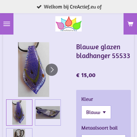
Welkom bij CreActief.eu of
Ga
direct
naar
de
hoofdinhoud
Blauwe glazen
bladhanger 55533
€ 15,00
Kleur
Metaalsoort bail