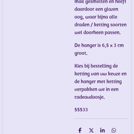
mail gesmolten en heeft
daardoor een glazen
oog, waar bijna alle
draden / ketting soorten
wel doorheen passen.
De hanger is 6,5 x 3 cm
groot.
Kies bij bestelling de
ketting van uw keuze en
de hanger met ketting
verpakken we in een
cadeaudoosje.
55533
D
D
S
D