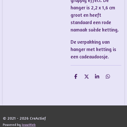
grappig effect. De
hanger is 2,2 x 1,6 cm
groot en heeft
standaard een rode
namaak suède ketting.
De verpakking van
hanger met ketting is
een cadeaudoosje.
D
D
S
D
e
e
h
e
l
e
a
l
e
l
r
e
n
e
n
© 2021 - 2026 CreActief
Powered by
JouwWeb