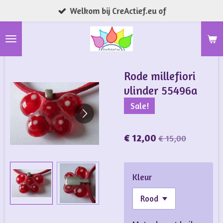
Welkom bij CreActief.eu of
Ga
direct
naar
de
hoofdinhoud
Rode millefiori
vlinder 55496a
Sale!
€ 12,00
€ 15,00
Kleur