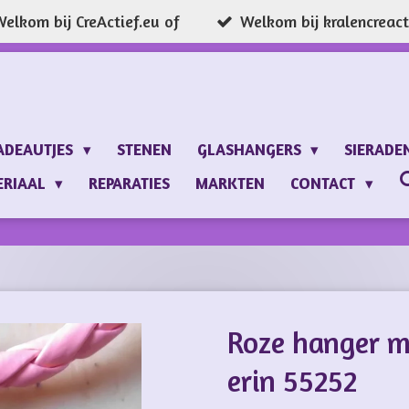
elkom bij CreActief.eu of
Welkom bij kralencreacti
ADEAUTJES
STENEN
GLASHANGERS
SIERADE
ERIAAL
REPARATIES
MARKTEN
CONTACT
Roze hanger m
erin 55252