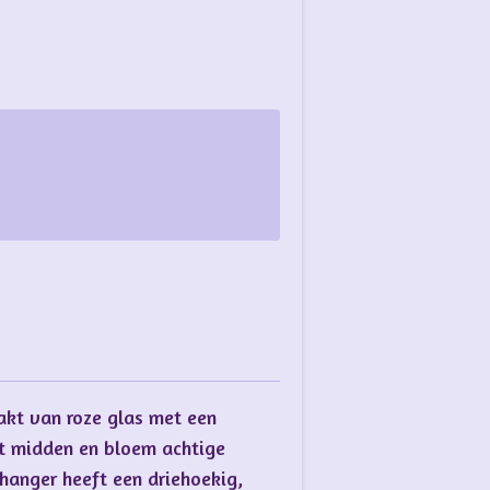
akt van roze glas met een
et midden en bloem achtige
anger heeft een driehoekig,