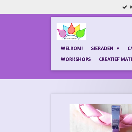
W
Ga
direct
naar
de
hoofdinhoud
WELKOM!
SIERADEN
C
WORKSHOPS
CREATIEF MAT