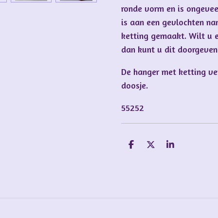
ronde vorm en is ongevee
is aan een gevlochten na
ketting gemaakt. Wilt u e
dan kunt u dit doorgeven 
De hanger met ketting v
doosje.
55252
D
D
S
e
e
h
l
e
a
e
l
r
n
e