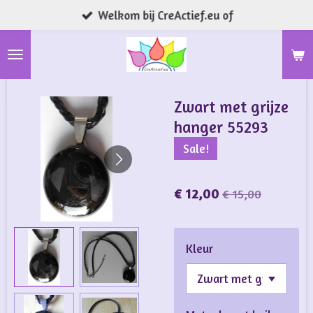
Welkom bij CreActief.eu of
Ga
direct
naar
de
hoofdinhoud
Zwart met grijze
hanger 55293
Sale!
€ 12,00
€ 15,00
Kleur