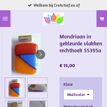
Welkom bij CreActief.eu of
Ga
direct
naar
de
hoofdinhoud
Mondriaan in
gekleurde vlakken
rechthoek 55395a
€ 15,00
Kleur
Metaalsoort bail