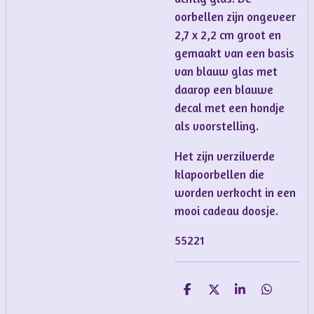
oorbellen zijn ongeveer
2,7 x 2,2 cm groot en
gemaakt van een basis
van blauw glas met
daarop een blauwe
decal met een hondje
als voorstelling.
Het zijn verzilverde
klapoorbellen die
worden verkocht in een
mooi cadeau doosje.
55221
D
D
S
D
e
e
h
e