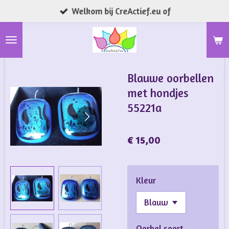
Welkom bij CreActief.eu of
Ga
direct
naar
de
hoofdinhoud
Blauwe oorbellen
met hondjes
55221a
€ 15,00
Kleur
Oorbel soort