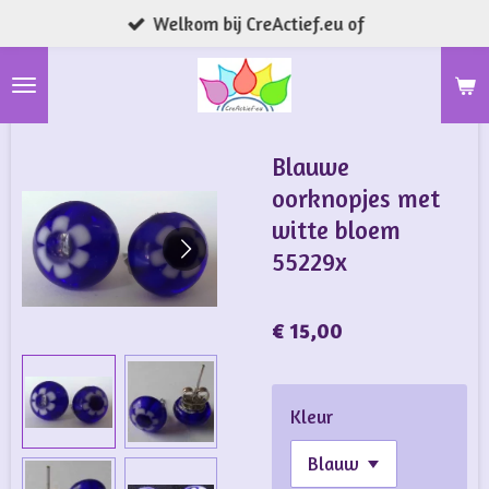
Welkom bij CreActief.eu of
Ga
direct
naar
de
hoofdinhoud
Blauwe
oorknopjes met
witte bloem
55229x
€ 15,00
Kleur