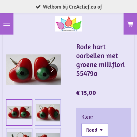
Welkom bij CreActief.eu of
Ga
direct
naar
de
hoofdinhoud
Rode hart
oorbellen met
groene milliflori
55479a
€ 15,00
Kleur