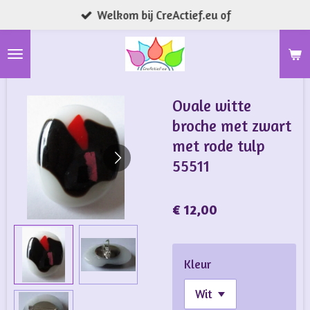
Welkom bij CreActief.eu of
Ga
direct
naar
de
hoofdinhoud
Ovale witte
broche met zwart
met rode tulp
55511
€ 12,00
Kleur