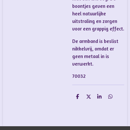
boontjes geven een
heel natuurlijke
uitstraling en zorgen
voor een grappig effect.
De armband is beslist
nikkelvrij, omdat er
geen metaal in is
verwerkt.
70032
D
D
S
D
e
e
h
e
l
e
a
l
e
l
r
e
n
e
n