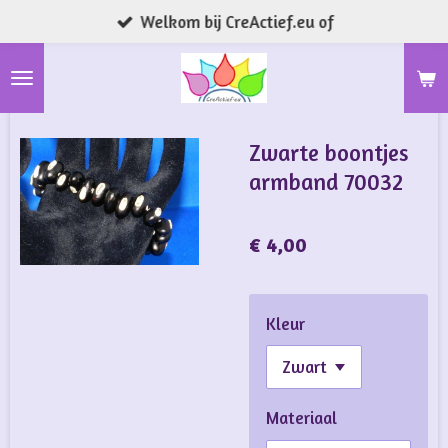
Welkom bij CreActief.eu of
Ga
direct
naar
de
hoofdinhoud
Zwarte boontjes
armband 70032
€ 4,00
Kleur
Materiaal