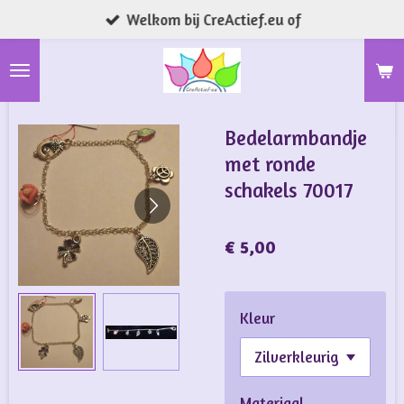
Welkom bij CreActief.eu of
Ga
direct
naar
de
hoofdinhoud
Bedelarmbandje
met ronde
schakels 70017
€ 5,00
Kleur
Materiaal