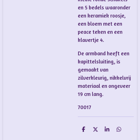
en 5 bedels waaronder
een keramiek roosje,
een bloem met een
peace teken en een
klavertje 4.
De armband heeft een
kapittelsluiting, is
gemaakt van
zilverkleurig, nikkelvrij
materiaal en ongeveer
19 cm lang.
70017
D
D
S
D
e
e
h
e