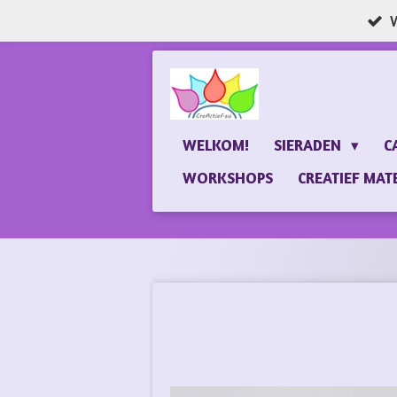
W
Ga
direct
naar
de
hoofdinhoud
WELKOM!
SIERADEN
C
WORKSHOPS
CREATIEF MAT