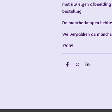
met uw eigen afbeelding 
bestelling.
De manchetknopen hebbe
We verpakken de manche
17005
D
D
S
e
e
h
l
e
a
e
l
r
n
e