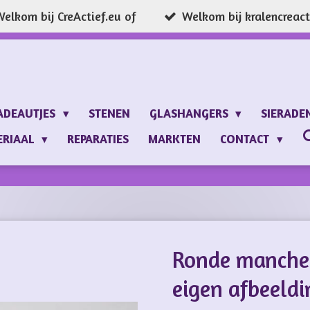
elkom bij CreActief.eu of
Welkom bij kralencreacti
ADEAUTJES
STENEN
GLASHANGERS
SIERADE
ERIAAL
REPARATIES
MARKTEN
CONTACT
Ronde manche
eigen afbeeld