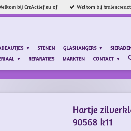
elkom bij CreActief.eu of
Welkom bij kralencreacti
ADEAUTJES
STENEN
GLASHANGERS
SIERADE
ERIAAL
REPARATIES
MARKTEN
CONTACT
Hartje zilverk
90568 k11