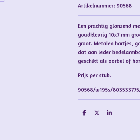
Artikelnummer:
90568
Een prachtig glanzend met
goudkleurig 10x7 mm groo
groot. Metalen hartjes, g
dat aan ieder bedelarmba
geschikt als oorbel of ha
Prijs per stuk.
90568/w195s/803533775
D
D
S
e
e
h
l
e
a
e
l
r
n
e