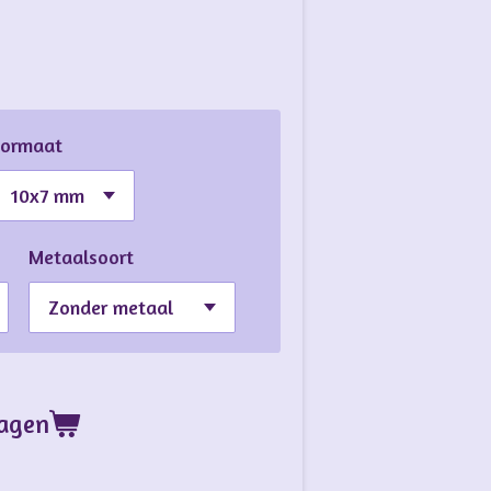
Formaat
Metaalsoort
wagen