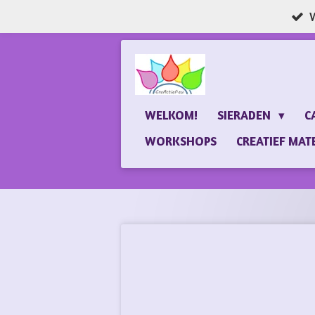
W
Ga
direct
naar
de
hoofdinhoud
WELKOM!
SIERADEN
C
WORKSHOPS
CREATIEF MAT