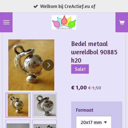
Welkom bij CreActief.eu of
Ga
direct
naar
de
hoofdinhoud
Bedel metaal
wereldbol 90885
k20
Sale!
€ 1,00
€ 1,50
Formaat