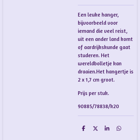
Een leuke hanger,
bijvoorbeeld voor
iemand die veel reist,
uit een ander land komt
of aardrijkskunde gaat
studeren. Het
wereldbolletje kan
draaien.Het hangertje is
2 x 1,7 cm groot.
Prijs per stuk.
90885/78838/k20
D
D
S
D
e
e
h
e