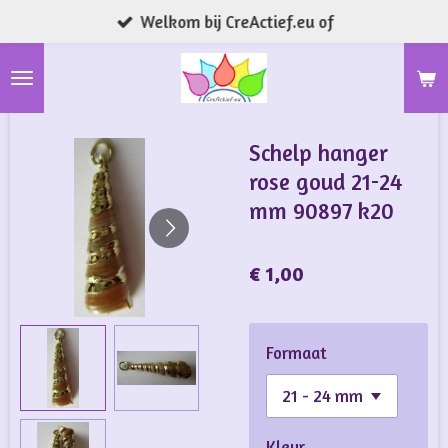
Welkom bij CreActief.eu of
Ga
direct
naar
de
hoofdinhoud
Schelp hanger
rose goud 21-24
mm 90897 k20
€ 1,00
Formaat
Kleur