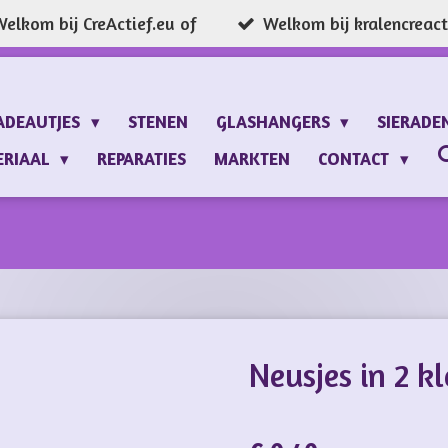
elkom bij CreActief.eu of
Welkom bij kralencreacti
ADEAUTJES
STENEN
GLASHANGERS
SIERADE
ERIAAL
REPARATIES
MARKTEN
CONTACT
Neusjes in 2 k