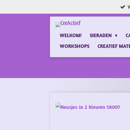
W
Ga
direct
naar
de
WELKOM!
SIERADEN
C
hoofdinhoud
WORKSHOPS
CREATIEF MAT