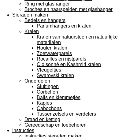
Ring met glashanger
Broches en haarspelden met glashanger
Sieraden maken
Bedels en hangers
Parfumhangers en kralen
Kralen
Kralen van natuursteen en natuurlijke
materilalen
Houten kralen
Zoetwaterparels
Rocailles en rijstparels
Cloisonné en Kashmiri kralen
Vleugeltjes
Swarovski kralen
Onderdelen
Sluitingen
Oorbellen
Bails en klemmetjes
Kapjes
Cabochons
Tussenzetsels en verdelers
Draad en ketting
Gereedschap en toebehoren
Instructies
Instructies sieraden maken