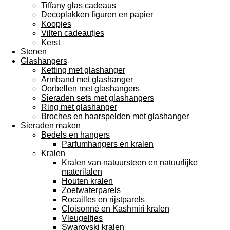
Tiffany glas cadeaus
Decoplakken figuren en papier
Koopjes
Vilten cadeautjes
Kerst
Stenen
Glashangers
Ketting met glashanger
Armband met glashanger
Oorbellen met glashangers
Sieraden sets met glashangers
Ring met glashanger
Broches en haarspelden met glashanger
Sieraden maken
Bedels en hangers
Parfumhangers en kralen
Kralen
Kralen van natuursteen en natuurlijke
materilalen
Houten kralen
Zoetwaterparels
Rocailles en rijstparels
Cloisonné en Kashmiri kralen
Vleugeltjes
Swarovski kralen