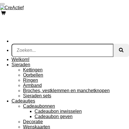
Ga
direct
naar
de
hoofdinhoud
Welkom!
Sieraden
Kettingen
Oorbellen
Ringen
Armband
Broches, vestklemmen en manchetknopen
Sieraden sets
Cadeautjes
Cadeaubonnen
Cadeaubon inwisselen
Cadeaubon geven
Decoratie
Wenskaarten