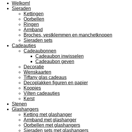
Welkom!
Sieraden
Kettingen
Oorbellen
Ringen
Armband
Broches, vestklemmen en manchetknopen
Sieraden sets
Cadeautjes
Cadeaubonnen
Cadeaubon inwisselen
Cadeaubon geven
Decoratie
Wenskaarten
Tiffany glas cadeaus
Decoplakken figuren en papier
Koopjes
Vilten cadeautjes
Kerst
Stenen
Glashangers
Ketting met glashanger
Armband met glashanger
Oorbellen met glashangers
Sieraden sets met glashangers